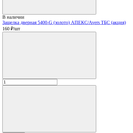
В наличии
Защелка дверная 5400-G (золото) АПЕКС/Avers ТБС (акция)
160
₽/шт