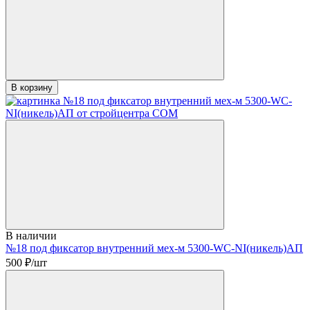
В корзину
В наличии
№18 под фиксатор внутренний мех-м 5300-WС-NI(никель)АП
500
₽/шт