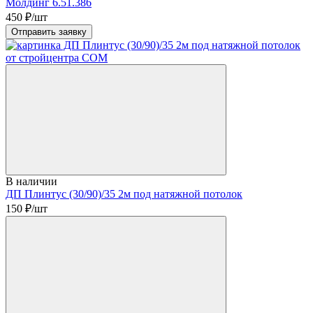
Молдинг 6.51.386
450
₽/шт
Отправить заявку
В наличии
ДП Плинтус (30/90)/35 2м под натяжной потолок
150
₽/шт