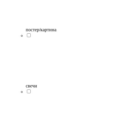
постер/картина
свечи